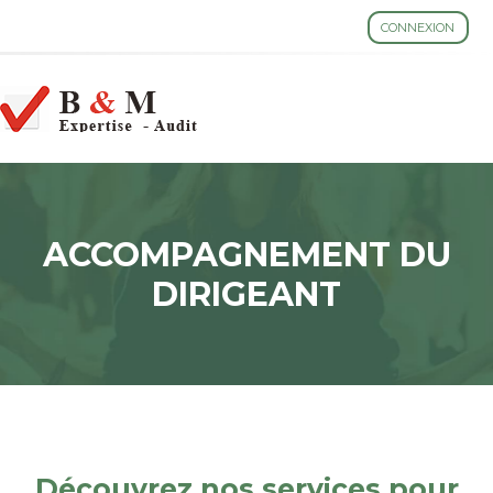
CONNEXION
ESPACE CLIENT
Aller
au
contenu
ACCOMPAGNEMENT DU
DIRIGEANT
Découvrez nos services pour